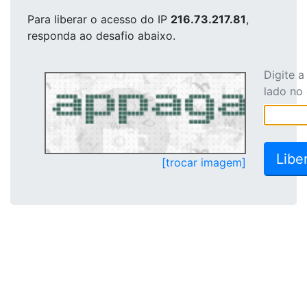
Para liberar o acesso
do IP
216.73.217.81
,
responda ao desafio abaixo.
Digite 
lado no
[trocar imagem]